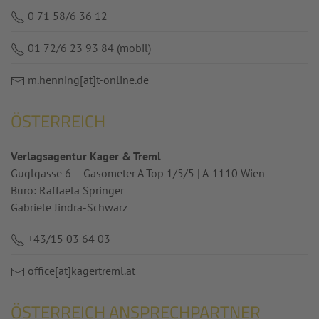
0 71 58/6 36 12
01 72/6 23 93 84 (mobil)
m.henning
[at]
t-online.de
ÖSTERREICH
Verlagsagentur Kager & Treml
Guglgasse 6 – Gasometer A Top 1/5/5 | A-1110 Wien
Büro: Raffaela Springer
Gabriele Jindra-Schwarz
+43/15 03 64 03
office
[at]
kagertreml.at
ÖSTERREICH ANSPRECHPARTNER