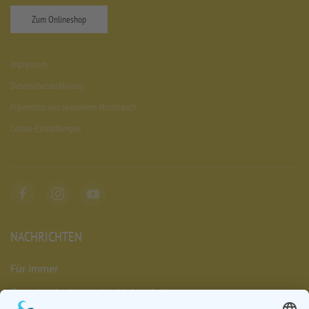
Zum Onlineshop
Impressum
Datenschutzerklärung
Prävention von sexuellem Missbrauch
Cookie-Einstellungen
NACHRICHTEN
Für immer
Gesucht: Assistenz der Verlagsleitung