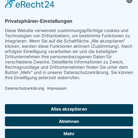
Das Chaos umarmen
Münsterschwarzacher Lesenacht 2026
Müde. Sein. Dürfen.
Nachrichten
Veranstaltungen
Stellenangebote
Bestellungen
Für Brot- und Fleischbestellungen, die Sie in
Klosterbäckerei oder Klostermetzgerei abholen und
nicht über unseren Shop bestellen
können, nutzen Sie bitte
folgende Rufnummern:
Bäckerei: 09324/ 20 414
Metzgerei: 09324/ 20 491