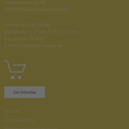
Schweinfurter Str. 40
97359 Münsterschwarzach/Abtei
Telefon: 09324/ 20 292
(Mo-Do von 8-17 Uhr; Fr 8-13:30 Uhr)
Fax: 09324/ 20 495
E-Mail: info
[at]
vier-tuerme.de
Zum Onlineshop
Impressum
Datenschutzerklärung
Prävention von sexuellem Missbrauch