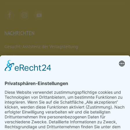
NACHRICHTEN
Gesucht: Assistenz der Verlagsleitung
Das Chaos umarmen
Münsterschwarzacher Lesenacht 2026
Müde. Sein. Dürfen.
Das Leben umarmen
Nachrichten
Veranstaltungen
Stellenangebote