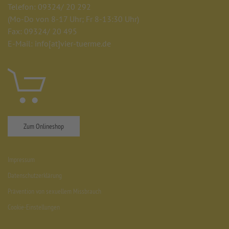
Telefon: 09324/ 20 292
(Mo-Do von 8-17 Uhr; Fr 8-13:30 Uhr)
Fax: 09324/ 20 495
E-Mail: info
[at]
vier-tuerme.de
Zum Onlineshop
Impressum
Datenschutzerklärung
Prävention von sexuellem Missbrauch
Cookie-Einstellungen