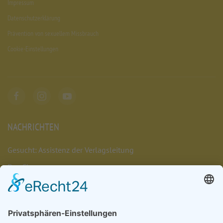
Impressum
Datenschutzerklärung
Prävention von sexuellem Missbrauch
Cookie-Einstellungen
NACHRICHTEN
Gesucht: Assistenz der Verlagsleitung
Das Chaos umarmen
Münsterschwarzacher Lesenacht 2026
Müde. Sein. Dürfen.
Das Leben umarmen