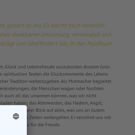
be, gehört zu mir. Es macht mich innerlich
 dieser dankbaren Umarmung verwandelt sich
edrägt und überfordert hat, in den Reichtum
et, Glück und Lebensfreude auszukosten. Anselm Grün
inen spirituellen Texten die Glücksmomente des Lebens
cher Tradition weiterzugeben. Als Mutmacher begleitet
Veränderungen, die Menschen wagen oder fürchten.
wir auch all das umarmen können, was wir nicht
geladen haben: das Älterwerden, das Hadern, Angst,
t. Ein dankbarer Blick auf alles, was uns an Gutem
 in schwierigen Zeiten weitergehen. Er versöhnt uns mit
er wieder neu für die Freude.