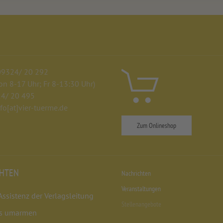
 09324/ 20 292
n 8-17 Uhr; Fr 8-13:30 Uhr)
24/ 20 495
nfo
[at]
vier-tuerme.de
Zum Onlineshop
CHTEN
Nachrichten
Veranstaltungen
Assistenz der Verlagsleitung
Stellenangebote
s umarmen