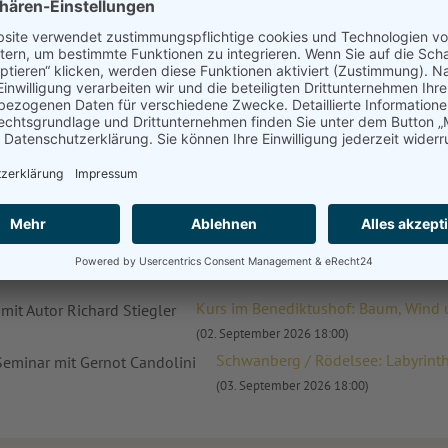
Zum Buch im Onlineshop
NGEN
Kurs im Kloster Obernze
Sigler OSB
Kurs im Benediktushof: Baum, Wind un
(02. September 2026 18:00)
Schwanberg / Rödelsee: Labyrinth
(03. September 2026 18:00)