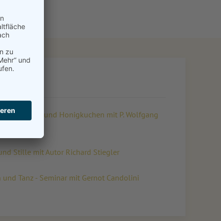
ll: Schweigen und Honigkuchen mit P. Wolfgang
d Stille mit Autor Richard Stiegler
 und Tanz - Seminar mit Gernot Candolini