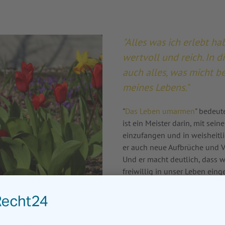
"Alles was ich erlebt ha
wertvoll und reich. In
auch alles, was micht b
meines Lebens."
"
Das Leben umarmen
" bedeut
ist ein Meister darin, mit se
einzufangen und in weisheitli
er auch neue Aufbrüche und 
Und er macht deutlich, dass 
freiwillig in unser Leben ein
Fehler oder Unentschlossenhei
geschenkt ist, lässt uns auch
uns selbst und öffnet uns imm