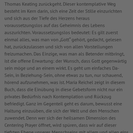
Thomas Keating zurückgeht. Dieser kontemplative Weg
besteht im Kern darin, sich eine Zeit der Stille einzurichten
und sich aus der Tiefe des Herzens heraus
voraussetzungslos auf das Geheimnis des Lebens
auszurichten. Voraussetzungslos bedeutet: Es gilt zuerst
einmal alles, was man von „Gott“ gehört, gedacht, gelesen
hat, zurückzulassen und sich von allen Vorstellungen
freizumachen. Das Einzige, was man als Betender mitbringt,
ist die offene Erwartung: der Wunsch, dass Gott gegenwärtig
sein möge und an einem wirkt. Es geht um einfaches Da-
Sein, in Beziehung-Sein, ohne etwas zu tun, nur schauend,
hörend aufzunehmen, was ist. Maria Reichel zeigt in diesem
Buch, dass die Einübung in diese Gebetsform nicht nur ein
privates Bedürfnis nach Kontemplation und Rückzug
befriedigt. Ganz im Gegenteil geht es darum, bewusst eine
Haltung einzuüben, die sich der Welt und den Menschen
zuwendet. Denn wer sich der heilsamen Dimension des
Centering Prayer öffnet, wird spüren, dass wir auf dieser
tiefsten Ebene unseres Menschseins mit allem und allen eins