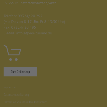
97359 Münsterschwarzach/Abtei
Telefon: 09324/ 20 292
(Mo-Do von 8-17 Uhr; Fr 8-13:30 Uhr)
Fax: 09324/ 20 495
E-Mail: info
[at]
vier-tuerme.de
Zum Onlineshop
Impressum
Datenschutzerklärung
Prävention von sexuellem Missbrauch