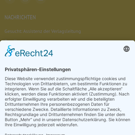
NACHRICHTEN
Gesucht: Assistenz der Verlagsleitung
Das Chaos umarmen
Münsterschwarzacher Lesenacht 2026
Müde. Sein. Dürfen.
Das Leben umarmen
Nachrichten
Veranstaltungen
Stellenangebote
Bestellungen