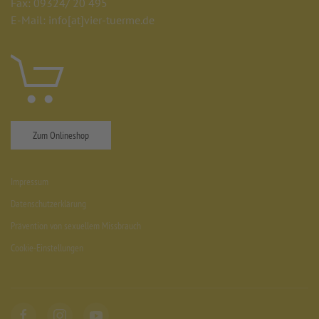
Fax: 09324/ 20 495
E-Mail: info
[at]
vier-tuerme.de
Zum Onlineshop
Impressum
Datenschutzerklärung
Prävention von sexuellem Missbrauch
Cookie-Einstellungen