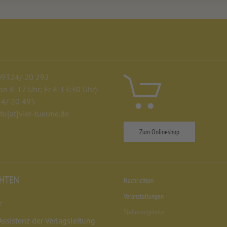
 09324/ 20 292
n 8-17 Uhr; Fr 8-13:30 Uhr)
24/ 20 495
nfo
[at]
vier-tuerme.de
Zum Onlineshop
CHTEN
Nachrichten
Veranstaltungen
r
Stellenangebote
Assistenz der Verlagsleitung