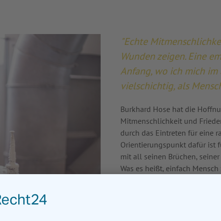
"Echte Mitmenschlichkei
Wunden zeigen. Eine em
Anfang, wo ich mich im a
vielschichtig, als Mensc
Burkhard Hose hat die Hoffnu
Mitmenschlichkeit und Friede
durch das Eintreten
für eine 
Orientierungspunkt dafür ist 
mit all seinen Brüchen, seiner
Was es heißt, einfach Mensch
zeigt Burkhard Hose in "Bleib
Gesellschaft". Dabei bezieht 
zivilgesellschaftlichen Enga
sowie aus seiner Arbeit mit St