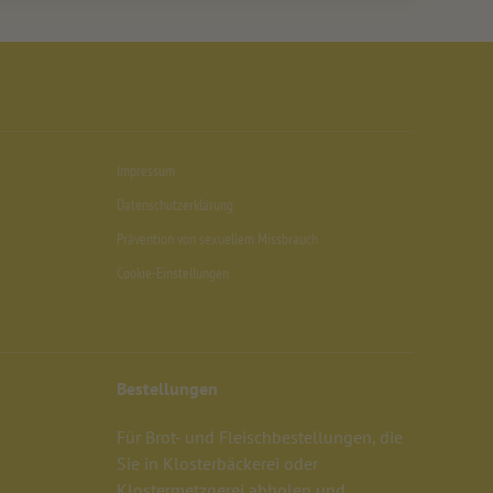
Impressum
Datenschutzerklärung
Prävention von sexuellem Missbrauch
Cookie-Einstellungen
Bestellungen
Für Brot- und Fleischbestellungen, die
Sie in Klosterbäckerei oder
Klostermetzgerei abholen und