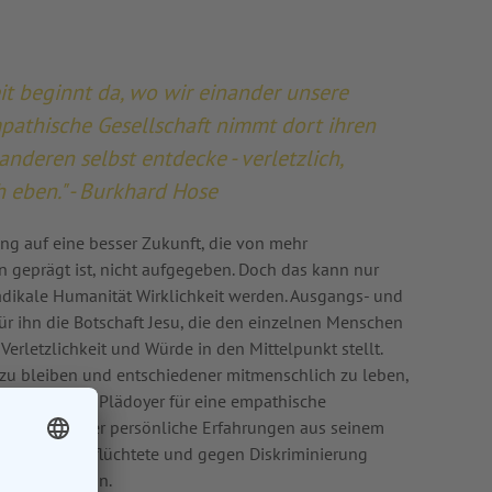
t beginnt da, wo wir einander unsere
pathische Gesellschaft nimmt dort ihren
nderen selbst entdecke - verletzlich,
h eben." - Burkhard Hose
ng auf eine besser Zukunft, die von mehr
n geprägt ist, nicht aufgegeben. Doch das kann nur
radikale Humanität Wirklichkeit werden. Ausgangs- und
für ihn die Botschaft Jesu, die den einzelnen Menschen
 Verletzlichkeit und Würde in den Mittelpunkt stellt.
 zu bleiben und entschiedener mitmenschlich zu leben,
t Menschen! - Plädoyer für eine empathische
er immer wieder persönliche Erfahrungen aus seinem
gement für Geflüchtete und gegen Diskriminierung
udierenden ein.