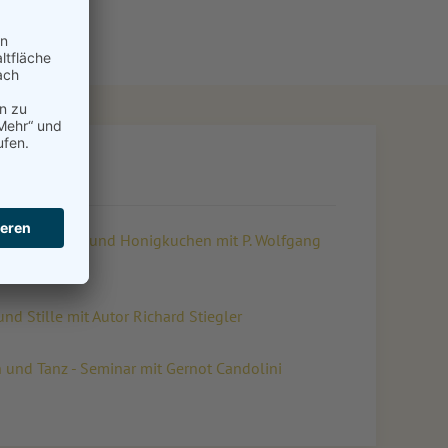
ll: Schweigen und Honigkuchen mit P. Wolfgang
d Stille mit Autor Richard Stiegler
 und Tanz - Seminar mit Gernot Candolini