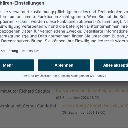
Zum Buch im Onlineshop
NGEN
Kurs im Kloster Obernze
Sigler OSB
Kurs im Benediktushof: Baum, Wind un
(02. September 2026 18:00)
Schwanberg / Rödelsee: Labyrinth
(03. September 2026 18:00)