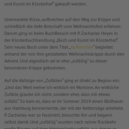
und Kunst im Klosterhof“ gekauft werden.
Unerwartete Risse, aufbrechen auf den Weg zur Krippe und
schließlich die tiefe Botschaft vom Weihnachtsfest erfahren:
Darum ging es beim BuchBesuch mit P. Zacharias Heyes in
der Klosterbuchhandlung „Buch und Kunst im Klosterhof“.
Sein neues Buch unter dem Titel „
Aufbrechen
“ begleitet
anhand der von ihm gestalteten Weihnachtskrippe durch den
Advent. Und eigentlich sei er eher „zufällig“ zu dieser
besonderen Krippe gekommen.
Auf die Abfolge von „Zufällen“ ging er direkt zu Beginn ein:
„Und das Wort meine ich wirklich im Wortsinn. An wirkliche
Zufälle glaube ich nicht, sondern eher, dass mir etwas
zufällt.“ So kam es, dass er im Sommer 2019 einen Bildhauer
aus Hamburg kennenlernte, der mit der Kettensäge arbeitete.
P. Zacharias war so fasziniert, besuchte ihn und begann
selbst damit. Und „zufällig“ wurden nach seiner Rückkehr
große Bäume auf dem Abteigelände gefällt, aus denen er